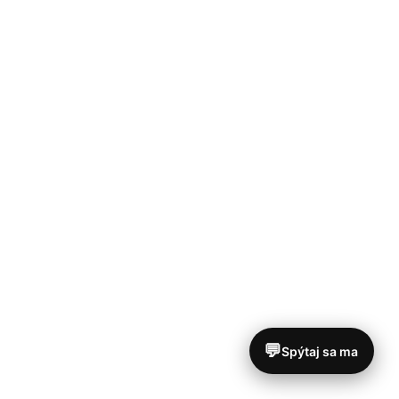
💬
Spýtaj sa ma