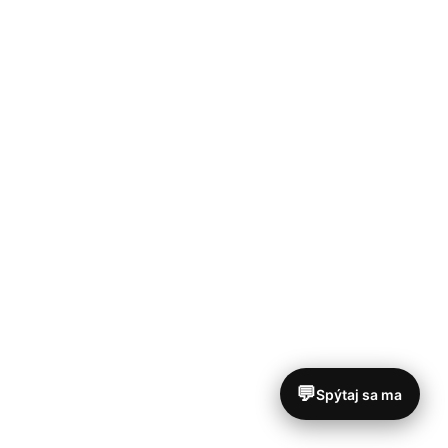
💬
Spýtaj sa ma